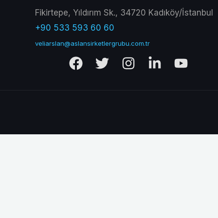
Fikirtepe, Yıldırım Sk., 34720 Kadıköy/İstanbul
+90 533 593 60 60
veliarslan@aslansirketlergrubu.com.tr