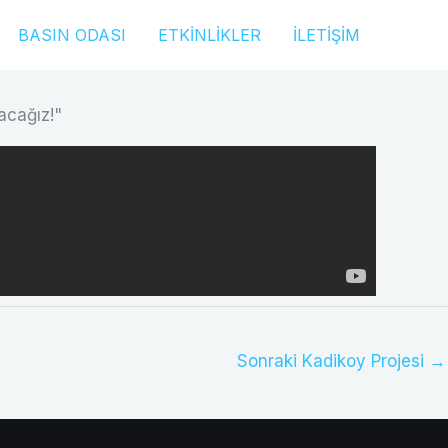
BASIN ODASI
ETKINLIKLER
İLETIŞIM
acağız!"
Sonraki Kadikoy Projesi
→