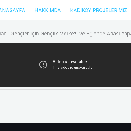
ANASAYFA
HAKKIMDA
KADIKÖY PROJELERİMİZ
slan "Gençler İçin Gençlik Merkezi ve Eğlence Adası Yap